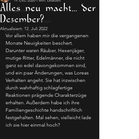
19. Dez. 2020
1 Min. Lesezeit
Alles neu macht... der
Neuigkeiten
Dezember?
Die Welt der Traja-Saga
Aktualisiert:
12. Juli 2022
Rund ums Schreiben
Vor allem haben mir die vergangenen 
Monate Neuigkeiten beschert. 
Darunter waren Räuber, Hexenjäger, 
mutige Ritter, Edelmänner, die nicht 
ganz so edel davongekommen sind, 
und ein paar Änderungen, was Loreas 
Verhalten angeht. Sie hat inzwischen 
durch wahrhaftig schlagfertige 
Reaktionen prägende Charakterzüge 
erhalten. Außerdem habe ich ihre 
Familiengeschichte handschriftlich 
festgehalten. Mal sehen, vielleicht lade 
ich sie hier einmal hoch?