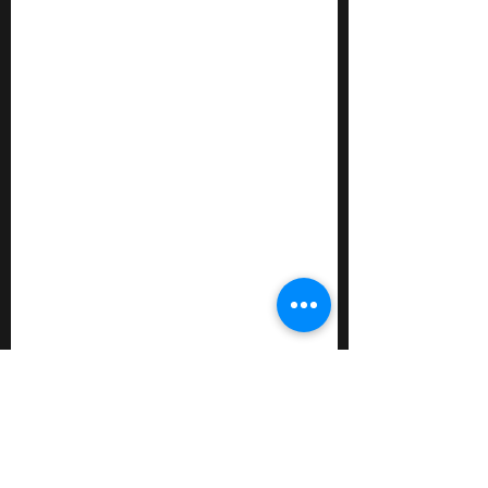
Da er heute seinen 646. Geburtstag feiern
würde, beginne ich mit Maël :-) Er ist ein...