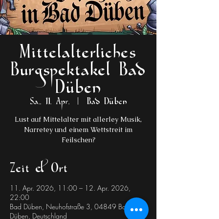
Mittelalterliches
Burgspektakel Bad
Düben
Sa., 11. Apr.
  |  
Bad Düben
Lust auf Mittelalter mit allerley Musik,
Narretey und einem Wettstreit im
Feilschen?
Zeit & Ort
11. Apr. 2026, 11:00 – 12. Apr. 2026,
22:00
Bad Düben, Neuhofstraße 3, 04849 Bad
Düben, Deutschland