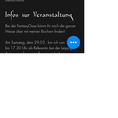
Infos zur Veranstaltung
Bei der FantasyOase könnt ihr mich die ganze 
Messe über mit meinen Büchern finden!
Am Samstag, dem 29.03., bin ich von 16.00 
bis 17.30 Uhr als Referentin bei der Leipziger 
Autorenrunde anzutreffen, wo ich über 
Bewerbungen vor Ort in Buchhandlungen 
berichten werde.
Diese Veranstaltung
teilen