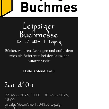
Leipziger
Buchmesse
Do., 27. März
  |  
Leipzig
Bücher, Autoren, Lesungen und außerdem
mich als Referentin bei der Leipziger
Autorenrunde!
Halle 3 Stand A413
Zeit & Ort
27. März 2025, 10:00 – 30. März 2025,
18:00
Leipzig, Messe-Allee 1, 04356 Leipzig,
Deutschland