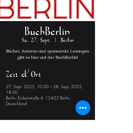
BuchBerlin
Sa., 27. Sept.
  |  
Berlin
Bücher, Autoren und spannende Lesungen
gibt es hier auf der BuchBerlin!
Zeit & Ort
27. Sept. 2025, 10:00 – 28. Sept. 2025,
18:00
Berlin, Eichenstraße 4, 12435 Berlin,
Deutschland